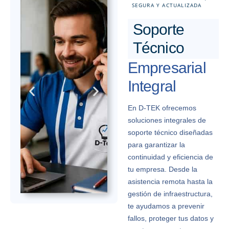
SEGURA Y ACTUALIZADA
Soporte
Técnico
Empresarial
Integral
En D-TEK ofrecemos
soluciones integrales de
soporte técnico diseñadas
para garantizar la
continuidad y eficiencia de
tu empresa. Desde la
asistencia remota hasta la
gestión de infraestructura,
te ayudamos a prevenir
Soporte
Mantenimiento
Re
fallos, proteger tus datos y
Remoto
de hardware y
Rec