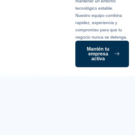
mantener un entorno
software
de 
tecnológico estable.
Soporte remoto
Nuestro equipo combina
empresarial ágil y
Limpieza, revisión y
Imp
seguro.
rapidez, experiencia y
reparación de equipos
soluc
Resolvemos
informáticos para
d
compromiso para que tu
incidencias en
garantizar rendimiento
au
negocio nunca se detenga.
minutos para
óptimo y prevenir
rec
mantener tu
fallas críticas.
datos 
Mantén tu
negocio siempre
empresa
operativo.
ci
activa