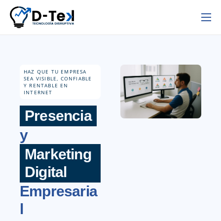
Inicio
Nosotros
HAZ QUE TU EMPRESA
Servicios
SEA VISIBLE, CONFIABLE
Y RENTABLE EN
INTERNET
Contacto
Presencia
y
Marketing
Digital
Empresaria
l